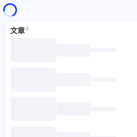
页面加载中
随便逛逛
文章
0
博客分类
文章标签
复制地址
深色模式