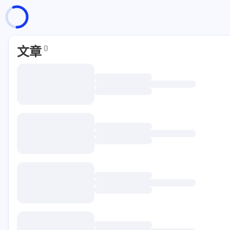
页面加载中
随便逛逛
文章
0
博客分类
文章标签
复制地址
深色模式