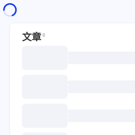
页面加载中
随便逛逛
博客分类
文章
0
文章标签
复制地址
深色模式