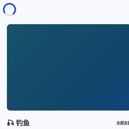
页面加载中
随便逛逛
博客分类
文章标签
复制地址
深色模式
🎣 钓鱼
全部友