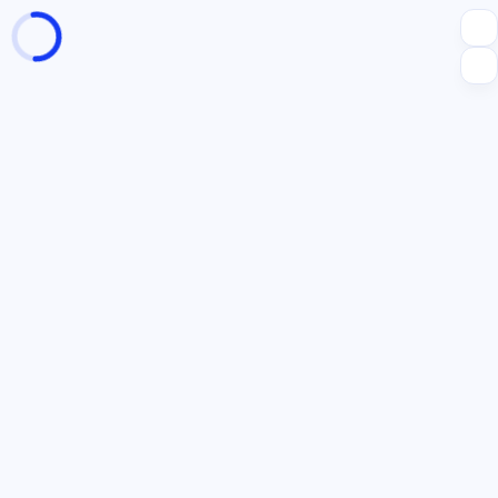
页面加载中
随便逛逛
博客分类
文章标签
复制地址
深色模式