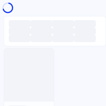
页面加载中
随便逛逛
博客分类
文章标签
复制地址
深色模式