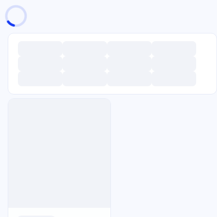
页面加载中
随便逛逛
博客分类
文章标签
复制地址
深色模式