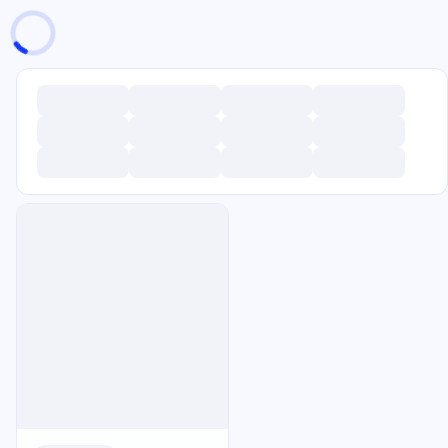
页面加载中
随便逛逛
博客分类
文章标签
复制地址
深色模式